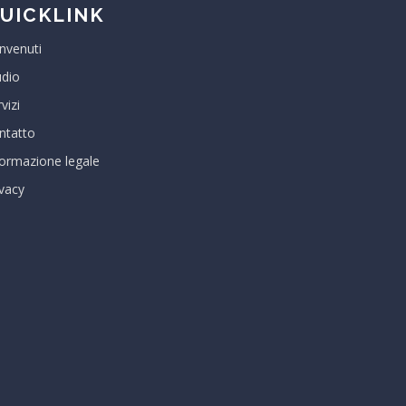
UICKLINK
nvenuti
udio
vizi
ntatto
formazione legale
ivacy