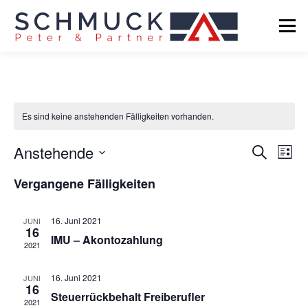
Zum
Inhalt
Menü
springen
FÄLLIGKEITEN
DIENSTLEISTUNGEN
Es sind keine anstehenden Fälligkeiten vorhanden.
NEWS
KONTAKT
IT
F
Anstehende
F
Suche
Liste
ä
ä
Datum
l
Vergangene Fälligkeiten
wählen.
l
l
i
l
g
i
16. Juni 2021
JUNI
k
16
g
IMU – Akontozahlung
e
2021
i
k
t
e
16. Juni 2021
A
JUNI
16
i
n
Steuerrückbehalt Freiberufler
2021
s