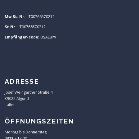
e
n
Mw.St. Nr.:
IT00766570212
,
St.Nr.:
IT00766570212
N
Empfänger-code:
USAL8PV
a
v
i
g
a
t
ADRESSE
i
Josef Weingartner Straße 4
o
39022 Algund
n
Italien
ÖFFNUNGSZEITEN
Montag bis Donnerstag
08:00 - 12:00